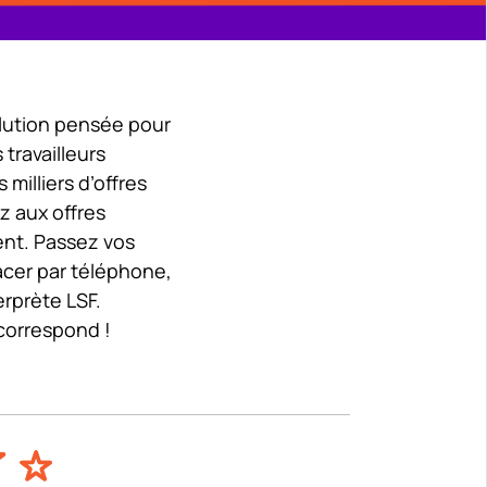
olution pensée pour
 travailleurs
milliers d’offres
z aux offres
ent. Passez vos
acer par téléphone,
erprète LSF.
correspond !