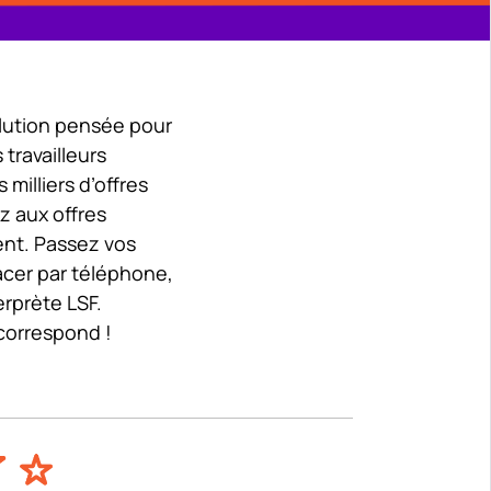
olution pensée pour
 travailleurs
milliers d’offres
z aux offres
ent. Passez vos
acer par téléphone,
erprète LSF.
correspond !